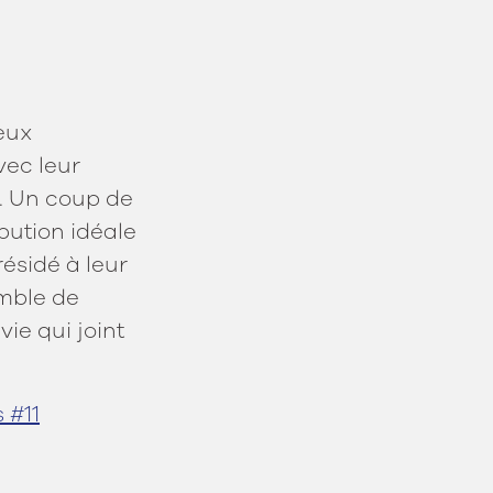
eux
vec leur
e. Un coup de
ibution idéale
résidé à leur
emble de
ie qui joint
 #11